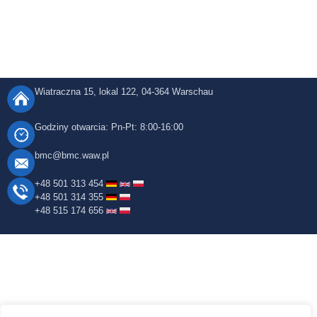
Wiatraczna 15, lokal 122, 04-364
Warschau
Godziny otwarcia: Pn-Pt: 8:00-16:00
bmc@bmc.waw.pl
+48 501 313 454
+48 501 314 355
+48 515 174 656