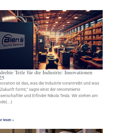
drehte Teile für die Industrie: Innovationen
25
novation ist das, was die Industrie vorantreibt und was
 Zukunft formt,“ sagte einst der renommierte
senschaftler und Erfinder Nikola Tesla. Wir stehen am
de(...)
r lesen »