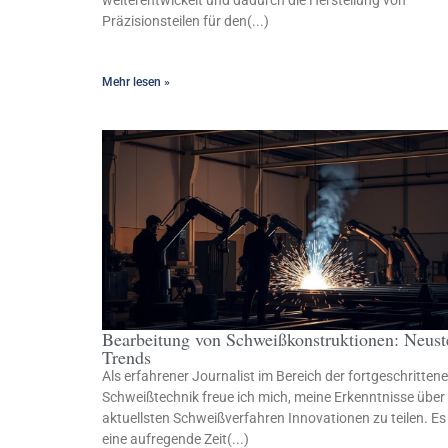
weiterentwickelt und dadurch die Herstellung von
Präzisionsteilen für den(...)
Mehr lesen »
Bearbeitung von Schweißkonstruktionen: Neust
Trends
Als erfahrener Journalist im Bereich der fortgeschritten
Schweißtechnik freue ich mich, meine Erkenntnisse über 
aktuellsten Schweißverfahren Innovationen zu teilen. Es 
eine aufregende Zeit(...)