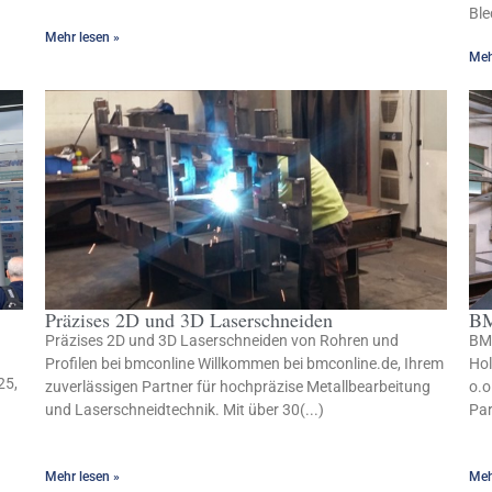
Ble
Mehr lesen »
Meh
Präzises 2D und 3D Laserschneiden
BM
Präzises 2D und 3D Laserschneiden von Rohren und
BMC
Profilen bei bmconline Willkommen bei bmconline.de, Ihrem
Ho
25,
zuverlässigen Partner für hochpräzise Metallbearbeitung
o.o
und Laserschneidtechnik. Mit über 30(...)
Par
Mehr lesen »
Meh