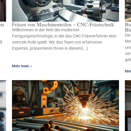
on
Fräsen von Maschinenteilen – CNC-Frästechnik
Bi
Bl
Willkommen in der Welt der modernen
Die
Fertigungstechnologie, in der das CNC-Fräsverfahren eine
g.
Met
zentrale Rolle spielt. Wir, das Team von erfahrenen
une
Experten, präsentieren Ihnen in diesem(...)
ver
gel
Mehr lesen »
Meh