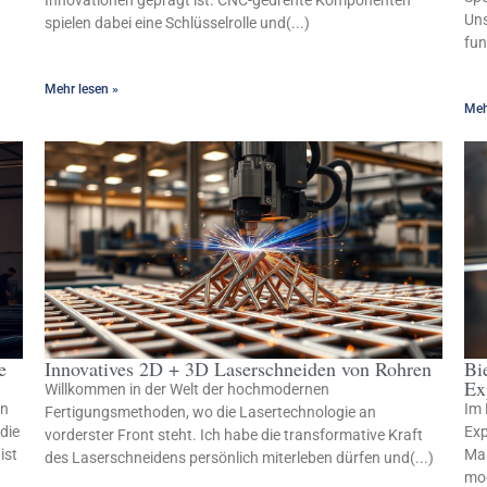
Innovationen geprägt ist. CNC-gedrehte Komponenten
Uns
spielen dabei eine Schlüsselrolle und(...)
fun
Mehr lesen »
Meh
e
Innovatives 2D + 3D Laserschneiden von Rohren
Bi
Ex
Willkommen in der Welt der hochmodernen
en
Im 
Fertigungsmethoden, wo die Lasertechnologie an
die
Exp
vorderster Front steht. Ich habe die transformative Kraft
ist
Mas
des Laserschneidens persönlich miterleben dürfen und(...)
mod