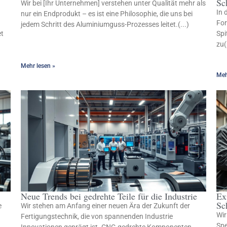
Sc
Wir bei [Ihr Unternehmen] verstehen unter Qualität mehr als
In 
nur ein Endprodukt – es ist eine Philosophie, die uns bei
For
jedem Schritt des Aluminiumguss-Prozesses leitet.(...)
et
Spi
zu(
Mehr lesen »
Meh
Neue Trends bei gedrehte Teile für die Industrie
Ex
Sc
e
Wir stehen am Anfang einer neuen Ära der Zukunft der
Wir
Fertigungstechnik, die von spannenden Industrie
Spe