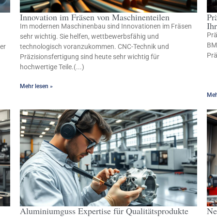
Innovation im Fräsen von Maschinenteilen
Pr
Ih
Im modernen Maschinenbau sind Innovationen im Fräsen
Prä
sehr wichtig. Sie helfen, wettbewerbsfähig und
BMC
er
technologisch voranzukommen. CNC-Technik und
Prä
Präzisionsfertigung sind heute sehr wichtig für
hochwertige Teile.(...)
Mehr lesen »
Meh
Aluminiumguss Expertise für Qualitätsprodukte
Ne