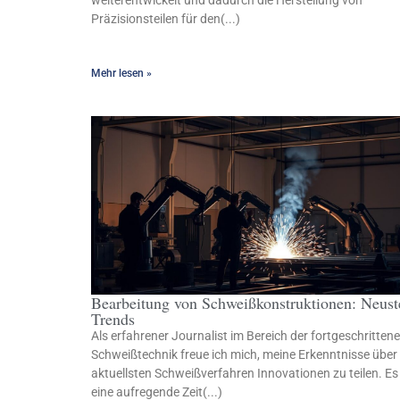
weiterentwickelt und dadurch die Herstellung von
Präzisionsteilen für den(...)
Mehr lesen »
Bearbeitung von Schweißkonstruktionen: Neust
Trends
Als erfahrener Journalist im Bereich der fortgeschritten
Schweißtechnik freue ich mich, meine Erkenntnisse über 
aktuellsten Schweißverfahren Innovationen zu teilen. Es 
eine aufregende Zeit(...)