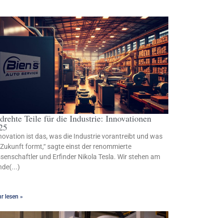
drehte Teile für die Industrie: Innovationen
25
novation ist das, was die Industrie vorantreibt und was
 Zukunft formt,“ sagte einst der renommierte
senschaftler und Erfinder Nikola Tesla. Wir stehen am
de(...)
r lesen »