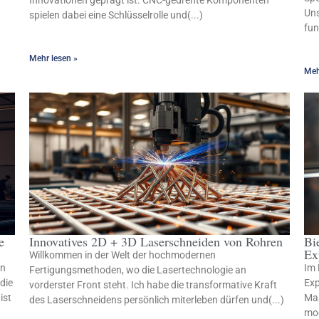
Innovationen geprägt ist. CNC-gedrehte Komponenten
Uns
spielen dabei eine Schlüsselrolle und(...)
fun
Mehr lesen »
Meh
e
Innovatives 2D + 3D Laserschneiden von Rohren
Bi
Ex
Willkommen in der Welt der hochmodernen
en
Im 
Fertigungsmethoden, wo die Lasertechnologie an
die
Exp
vorderster Front steht. Ich habe die transformative Kraft
ist
Mas
des Laserschneidens persönlich miterleben dürfen und(...)
mod