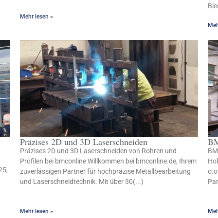
Ble
Mehr lesen »
Meh
Präzises 2D und 3D Laserschneiden
BM
Präzises 2D und 3D Laserschneiden von Rohren und
BMC
Profilen bei bmconline Willkommen bei bmconline.de, Ihrem
Ho
25,
zuverlässigen Partner für hochpräzise Metallbearbeitung
o.o
und Laserschneidtechnik. Mit über 30(...)
Par
Mehr lesen »
Meh