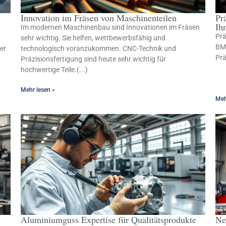
Innovation im Fräsen von Maschinenteilen
Pr
Ih
Im modernen Maschinenbau sind Innovationen im Fräsen
Prä
sehr wichtig. Sie helfen, wettbewerbsfähig und
BMC
er
technologisch voranzukommen. CNC-Technik und
Prä
Präzisionsfertigung sind heute sehr wichtig für
hochwertige Teile.(...)
Mehr lesen »
Meh
Aluminiumguss Expertise für Qualitätsprodukte
Ne