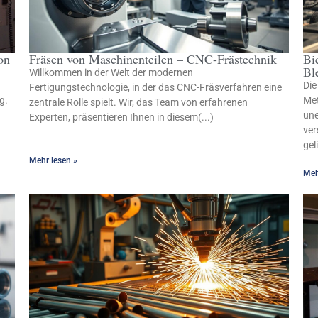
on
Fräsen von Maschinenteilen – CNC-Frästechnik
Bi
Bl
Willkommen in der Welt der modernen
Die
Fertigungstechnologie, in der das CNC-Fräsverfahren eine
g.
Met
zentrale Rolle spielt. Wir, das Team von erfahrenen
une
Experten, präsentieren Ihnen in diesem(...)
ver
gel
Mehr lesen »
Meh