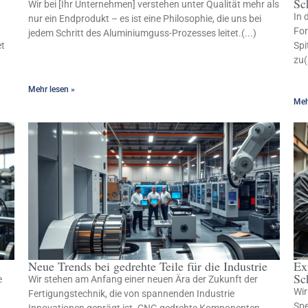
Sc
Wir bei [Ihr Unternehmen] verstehen unter Qualität mehr als
In 
nur ein Endprodukt – es ist eine Philosophie, die uns bei
For
jedem Schritt des Aluminiumguss-Prozesses leitet.(...)
et
Spi
zu(
Mehr lesen »
Meh
Neue Trends bei gedrehte Teile für die Industrie
Ex
Sc
e
Wir stehen am Anfang einer neuen Ära der Zukunft der
Wir
Fertigungstechnik, die von spannenden Industrie
Spe