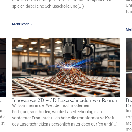
Innovationen geprägt ist. CNC-gedrehte Komponenten
Uns
spielen dabei eine Schlüsselrolle und(...)
fun
Mehr lesen »
Meh
e
Innovatives 2D + 3D Laserschneiden von Rohren
Bi
Ex
Willkommen in der Welt der hochmodernen
en
Im 
Fertigungsmethoden, wo die Lasertechnologie an
die
Exp
vorderster Front steht. Ich habe die transformative Kraft
ist
Mas
des Laserschneidens persönlich miterleben dürfen und(...)
mod