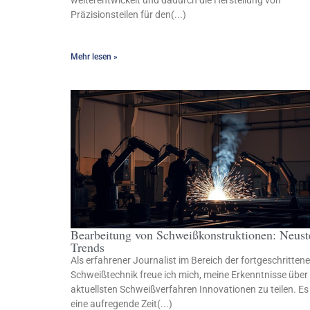
weiterentwickelt und dadurch die Herstellung von
Präzisionsteilen für den(...)
Mehr lesen »
Bearbeitung von Schweißkonstruktionen: Neust
Trends
Als erfahrener Journalist im Bereich der fortgeschritten
Schweißtechnik freue ich mich, meine Erkenntnisse über 
aktuellsten Schweißverfahren Innovationen zu teilen. Es 
eine aufregende Zeit(...)