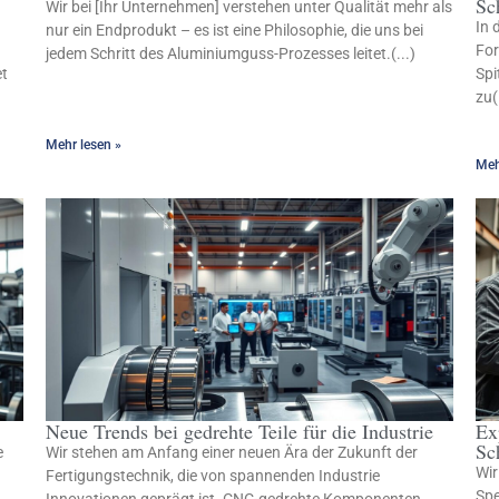
Sc
Wir bei [Ihr Unternehmen] verstehen unter Qualität mehr als
In 
nur ein Endprodukt – es ist eine Philosophie, die uns bei
For
jedem Schritt des Aluminiumguss-Prozesses leitet.(...)
et
Spi
zu(
Mehr lesen »
Meh
Neue Trends bei gedrehte Teile für die Industrie
Ex
Sc
e
Wir stehen am Anfang einer neuen Ära der Zukunft der
Wir
Fertigungstechnik, die von spannenden Industrie
Spe