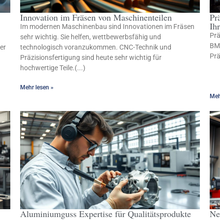
Innovation im Fräsen von Maschinenteilen
Pr
Ih
Im modernen Maschinenbau sind Innovationen im Fräsen
Prä
sehr wichtig. Sie helfen, wettbewerbsfähig und
BMC
er
technologisch voranzukommen. CNC-Technik und
Prä
Präzisionsfertigung sind heute sehr wichtig für
hochwertige Teile.(...)
Mehr lesen »
Meh
Aluminiumguss Expertise für Qualitätsprodukte
Ne