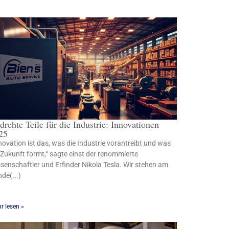
drehte Teile für die Industrie: Innovationen
25
novation ist das, was die Industrie vorantreibt und was
 Zukunft formt,“ sagte einst der renommierte
senschaftler und Erfinder Nikola Tesla. Wir stehen am
de(...)
r lesen »