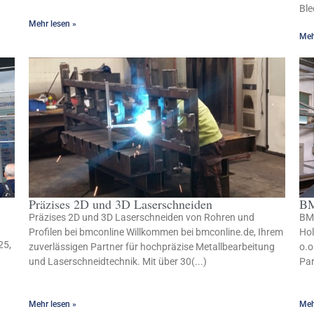
Ble
Mehr lesen »
Meh
Präzises 2D und 3D Laserschneiden
BM
Präzises 2D und 3D Laserschneiden von Rohren und
BMC
Profilen bei bmconline Willkommen bei bmconline.de, Ihrem
Ho
25,
zuverlässigen Partner für hochpräzise Metallbearbeitung
o.o
und Laserschneidtechnik. Mit über 30(...)
Par
Mehr lesen »
Meh