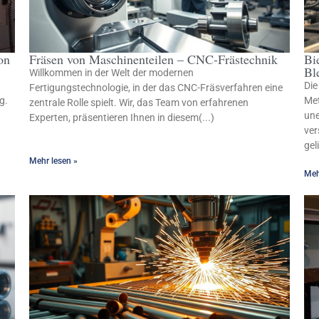
on
Fräsen von Maschinenteilen – CNC-Frästechnik
Bi
Bl
Willkommen in der Welt der modernen
Die
Fertigungstechnologie, in der das CNC-Fräsverfahren eine
g.
Met
zentrale Rolle spielt. Wir, das Team von erfahrenen
une
Experten, präsentieren Ihnen in diesem(...)
ver
gel
Mehr lesen »
Meh