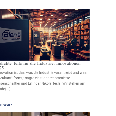
drehte Teile für die Industrie: Innovationen
25
novation ist das, was die Industrie vorantreibt und was
 Zukunft formt,“ sagte einst der renommierte
senschaftler und Erfinder Nikola Tesla. Wir stehen am
de(...)
r lesen »