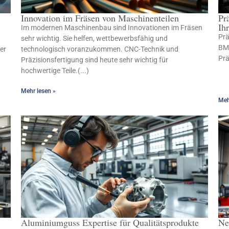
Innovation im Fräsen von Maschinenteilen
Pr
Ih
Im modernen Maschinenbau sind Innovationen im Fräsen
Prä
sehr wichtig. Sie helfen, wettbewerbsfähig und
BMC
er
technologisch voranzukommen. CNC-Technik und
Prä
Präzisionsfertigung sind heute sehr wichtig für
hochwertige Teile.(...)
Mehr lesen »
Meh
Aluminiumguss Expertise für Qualitätsprodukte
Ne