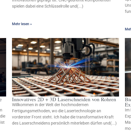
Innovationen geprägt ist. CNC-gedrehte Komponenten
Uns
spielen dabei eine Schlüsselrolle und(...)
fun
Mehr lesen »
Meh
e
Innovatives 2D + 3D Laserschneiden von Rohren
Bi
Ex
Willkommen in der Welt der hochmodernen
en
Im 
Fertigungsmethoden, wo die Lasertechnologie an
die
Exp
vorderster Front steht. Ich habe die transformative Kraft
ist
Mas
des Laserschneidens persönlich miterleben dürfen und(...)
mod