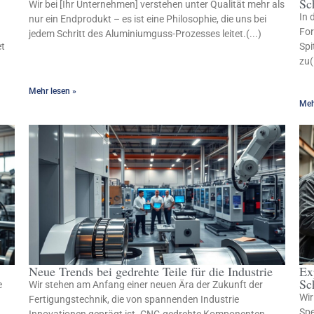
Sc
Wir bei [Ihr Unternehmen] verstehen unter Qualität mehr als
In 
nur ein Endprodukt – es ist eine Philosophie, die uns bei
For
jedem Schritt des Aluminiumguss-Prozesses leitet.(...)
et
Spi
zu(
Mehr lesen »
Meh
Neue Trends bei gedrehte Teile für die Industrie
Ex
Sc
e
Wir stehen am Anfang einer neuen Ära der Zukunft der
Wir
Fertigungstechnik, die von spannenden Industrie
Spe