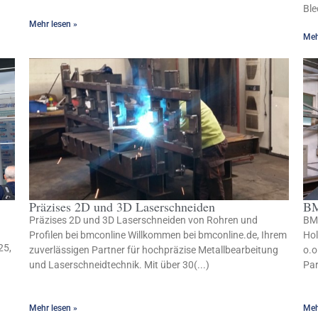
Ble
Mehr lesen »
Meh
Präzises 2D und 3D Laserschneiden
BM
Präzises 2D und 3D Laserschneiden von Rohren und
BMC
Profilen bei bmconline Willkommen bei bmconline.de, Ihrem
Ho
25,
zuverlässigen Partner für hochpräzise Metallbearbeitung
o.o
und Laserschneidtechnik. Mit über 30(...)
Par
Mehr lesen »
Meh