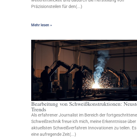
weiterentwickelt und dadurch die Herstellung von
Präzisionsteilen für den(...)
Mehr lesen »
Bearbeitung von Schweißkonstruktionen: Neust
Trends
Als erfahrener Journalist im Bereich der fortgeschritten
Schweißtechnik freue ich mich, meine Erkenntnisse über 
aktuellsten Schweißverfahren Innovationen zu teilen. Es 
eine aufregende Zeit(...)