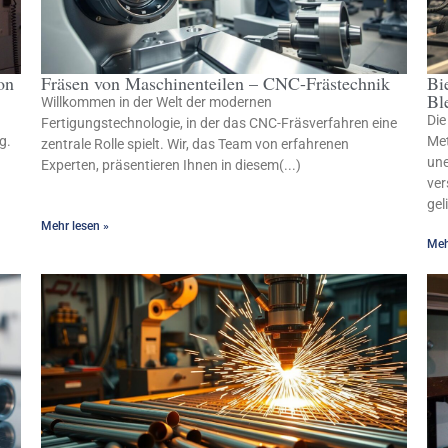
on
Fräsen von Maschinenteilen – CNC-Frästechnik
Bi
Bl
Willkommen in der Welt der modernen
Die
Fertigungstechnologie, in der das CNC-Fräsverfahren eine
g.
Met
zentrale Rolle spielt. Wir, das Team von erfahrenen
une
Experten, präsentieren Ihnen in diesem(...)
ver
gel
Mehr lesen »
Meh