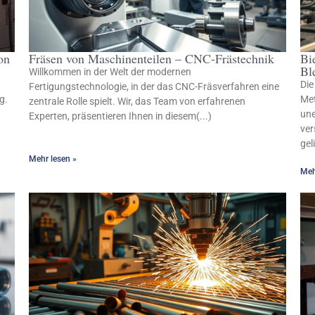
on
Fräsen von Maschinenteilen – CNC-Frästechnik
Bi
Bl
Willkommen in der Welt der modernen
Die
Fertigungstechnologie, in der das CNC-Fräsverfahren eine
g.
Met
zentrale Rolle spielt. Wir, das Team von erfahrenen
une
Experten, präsentieren Ihnen in diesem(...)
ver
gel
Mehr lesen »
Meh