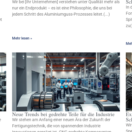
Sc
Wir bei [Ihr Unternehmen] verstehen unter Qualität mehr als
In 
nur ein Endprodukt – es ist eine Philosophie, die uns bei
For
jedem Schritt des Aluminiumguss-Prozesses leitet.(...)
et
Spi
zu(
Mehr lesen »
Meh
Neue Trends bei gedrehte Teile für die Industrie
Ex
Sc
e
Wir stehen am Anfang einer neuen Ära der Zukunft der
Wir
Fertigungstechnik, die von spannenden Industrie
Spe