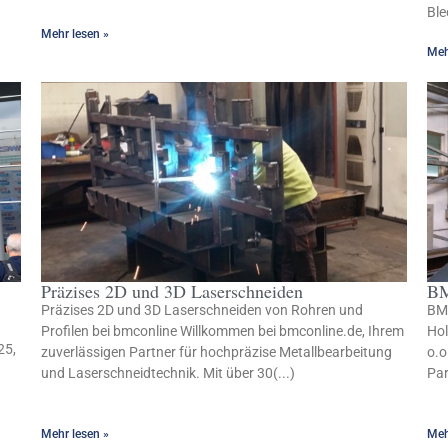
Ble
Mehr lesen »
Meh
Präzises 2D und 3D Laserschneiden
BM
Präzises 2D und 3D Laserschneiden von Rohren und
BMC
Profilen bei bmconline Willkommen bei bmconline.de, Ihrem
Ho
25,
zuverlässigen Partner für hochpräzise Metallbearbeitung
o.o
und Laserschneidtechnik. Mit über 30(...)
Par
Mehr lesen »
Meh