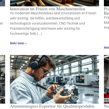
Innovation im Fräsen von Maschinenteilen
Pr
Ih
Im modernen Maschinenbau sind Innovationen im Fräsen
Prä
sehr wichtig. Sie helfen, wettbewerbsfähig und
BMC
er
technologisch voranzukommen. CNC-Technik und
Prä
Präzisionsfertigung sind heute sehr wichtig für
hochwertige Teile.(...)
Mehr lesen »
Meh
Aluminiumguss Expertise für Qualitätsprodukte
Ne