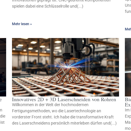
Innovationen geprägt ist. CNC-gedrehte Komponenten
Uns
spielen dabei eine Schlüsselrolle und(...)
fun
Mehr lesen »
Meh
e
Innovatives 2D + 3D Laserschneiden von Rohren
Bi
Ex
Willkommen in der Welt der hochmodernen
en
Im 
Fertigungsmethoden, wo die Lasertechnologie an
die
Exp
vorderster Front steht. Ich habe die transformative Kraft
ist
Mas
des Laserschneidens persönlich miterleben dürfen und(...)
mod