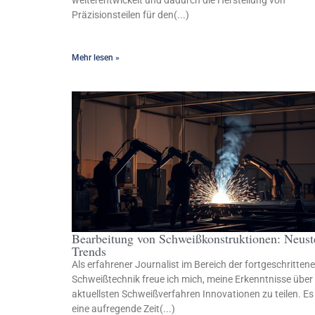
weiterentwickelt und dadurch die Herstellung von
Präzisionsteilen für den(...)
Mehr lesen »
Bearbeitung von Schweißkonstruktionen: Neust
Trends
Als erfahrener Journalist im Bereich der fortgeschritten
Schweißtechnik freue ich mich, meine Erkenntnisse über 
aktuellsten Schweißverfahren Innovationen zu teilen. Es 
eine aufregende Zeit(...)